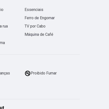
io
Essenciais
Ferro de Engomar
a rua
TV por Cabo
Máquina de Café
ama
ianças
Proibido Fumar
ut