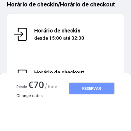
Horário de checkin
/
Horário de checkout
Horário de checkin
desde
15:00
até
02:00
Horário de checkout
12:00
/
€
70
Desde
Noite
RESERVAR
Change dates
Adults
2
Children
0
Mapa e distâncias